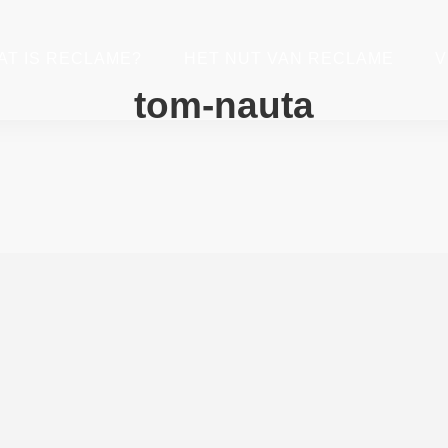
AT IS RECLAME?
HET NUT VAN RECLAME
V
tom-nauta