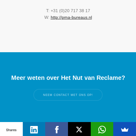
T: +31 (0)20 717 38 17
W:
http://pma-bureaus.nl
Meer weten over Het Nut van Reclame?
NEEM CONTACT MET ONS OP!
Shares