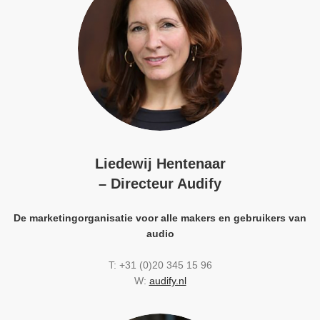
Liedewij Hentenaar
– Directeur Audify
De marketingorganisatie voor alle makers en gebruikers van
audio
T: +31 (0)20 345 15 96
W:
audify.nl