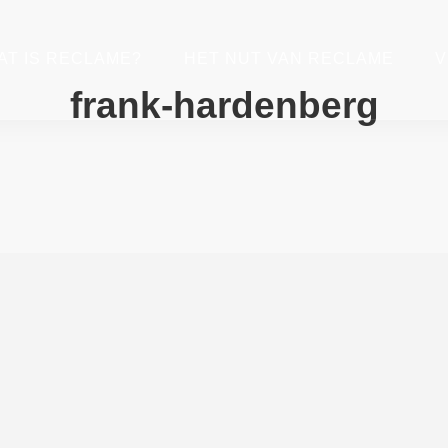
AT IS RECLAME?
HET NUT VAN RECLAME
V
frank-hardenberg