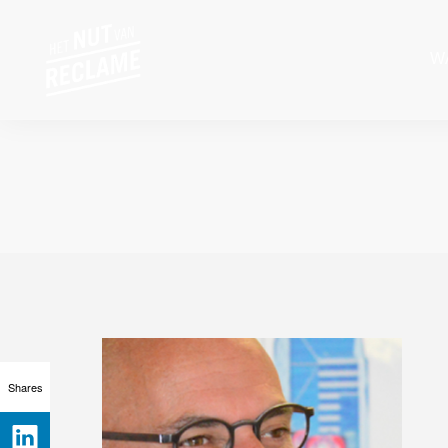
W
Shares