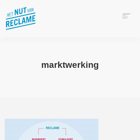
WAT IS RECLAME?
HET NUT VAN RECLAME
VERANTWOORD ADVERTEREN
marktwerking
WIE ZIJN WIJ?