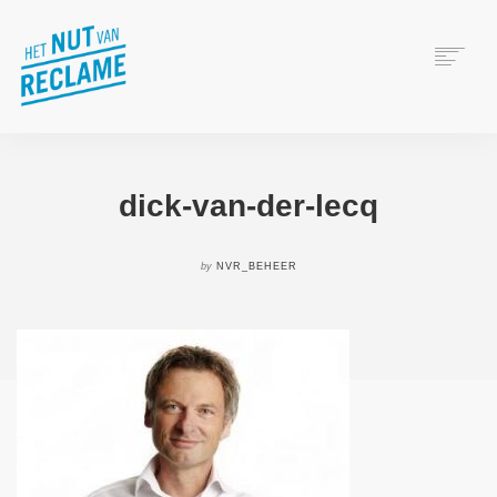
WAT IS RECLAME?
HET NUT VAN RECLAME
dick-van-der-lecq
VERANTWOORD ADVERTEREN
WIE ZIJN WIJ?
by
NVR_BEHEER