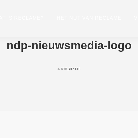
AT IS RECLAME?
HET NUT VAN RECLAME
V
ndp-nieuwsmedia-logo
by
NVR_BEHEER